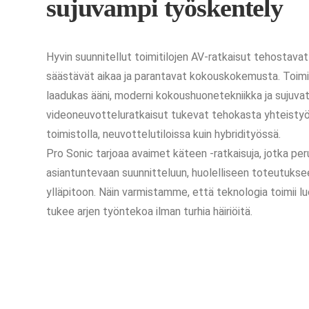
sujuvampi työskentely
Hyvin suunnitellut toimitilojen AV-ratkaisut tehostava
säästävät aikaa ja parantavat kokouskokemusta. Toimi
laadukas ääni, moderni kokoushuonetekniikka ja sujuva
videoneuvotteluratkaisut tukevat tehokasta yhteistyöt
toimistolla, neuvottelutiloissa kuin hybridityössä.
Pro Sonic tarjoaa avaimet käteen -ratkaisuja, jotka pe
asiantuntevaan suunnitteluun, huolelliseen toteutukse
ylläpitoon. Näin varmistamme, että teknologia toimii lu
tukee arjen työntekoa ilman turhia häiriöitä.