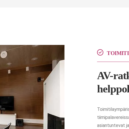
TOIMIT
AV-ratk
helppok
Toimitilaympäri
tiimipalavereiss
asiantuntevat ja