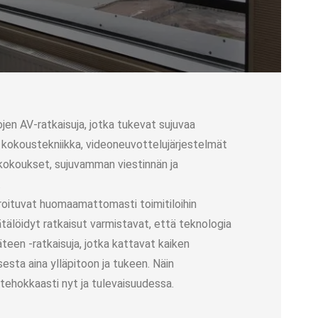
ojen AV-ratkaisuja, jotka tukevat sujuvaa
en kokoustekniikka, videoneuvottelujärjestelmät
 kokoukset, sujuvamman viestinnän ja
.
roituvat huomaamattomasti toimitiloihin
ätälöidyt ratkaisut varmistavat, että teknologia
teen -ratkaisuja, jotka kattavat kaiken
esta aina ylläpitoon ja tukeen. Näin
 tehokkaasti nyt ja tulevaisuudessa.