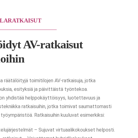
ILARATKAISUT
öidyt AV-ratkaisut
loihin
a räätälöityjä toimitilojen AV-ratkaisuja, jotka
ksia, esityksiä ja päivittäistä työntekoa.
n yhdistää helppokäyttöisyys, luotettavuus ja
tekniikka ratkaisuihin, jotka toimivat saumattomasti
työympäristöä. Ratkaisuihin kuuluvat esimerkiksi:
lujärjestelmät – Sujuvat virtuaalikokoukset helposti.