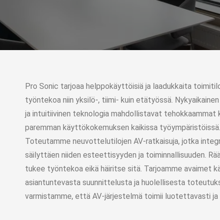
Pro Sonic tarjoaa helppokäyttöisiä ja laadukkaita toimitil
työntekoa niin yksilö-, tiimi- kuin etätyössä. Nykyaikain
ja intuitiivinen teknologia mahdollistavat tehokkaammat
paremman käyttökokemuksen kaikissa työympäristöissä
Toteutamme neuvottelutilojen AV-ratkaisuja, jotka integ
säilyttäen niiden esteettisyyden ja toiminnallisuuden. Rä
tukee työntekoa eikä häiritse sitä. Tarjoamme avaimet kä
asiantuntevasta suunnittelusta ja huolellisesta toteutuks
varmistamme, että AV-järjestelmä toimii luotettavasti ja