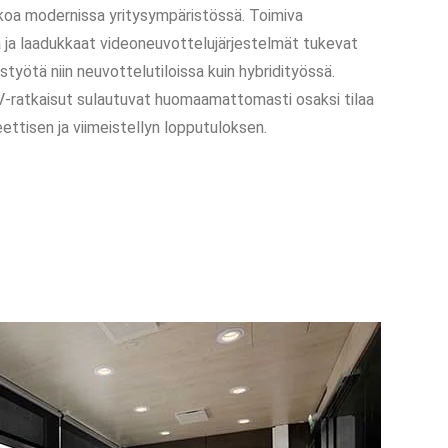
koa modernissa yritysympäristössä. Toimiva
 ja laadukkaat videoneuvottelujärjestelmät tukevat
työtä niin neuvottelutiloissa kuin hybridityössä.
V-ratkaisut sulautuvat huomaamattomasti osaksi tilaa
ettisen ja viimeistellyn lopputuloksen.