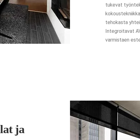
tukevat työnte
kokoustekniikka
tehokasta yhteis
Integroitavat A
varmistaen este
at ja