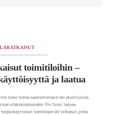
ILARATKAISUT
aisut toimitiloihin –
äyttöisyyttä ja laatua
stön tulee toimia saumattomasti niin yksilötyössä,
a kuin etäkokouksissakin. Pro Sonic tarjoaa
 helppokäyttöiset toimitilojen AV-ratkaisut, jotka