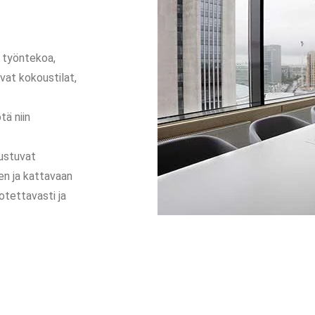
t työntekoa,
vat kokoustilat,
t
ä niin
rustuvat
en ja kattavaan
otettavasti ja