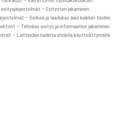
ratkaisut – Vaivattomat hybridikokoukset.
sitysjärjestelmät – Esitysten jakaminen.
jestelmät – Selkeä ja laadukas ääni kaikkiin tiloihin.
jektorit – Tehokas esitys ja informaation jakaminen.
lmät – Laitteiden hallinta yhdellä käyttöliittymällä.