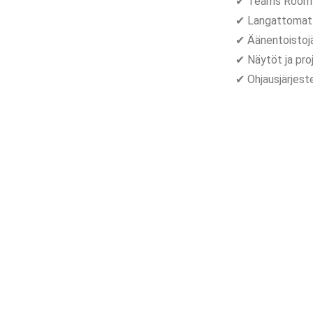
✔ Teams Room -
✔ Langattomat e
✔ Äänentoistojär
✔ Näytöt ja pro
✔ Ohjausjärjeste