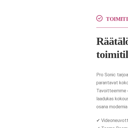
TOIMIT
Räätäl
toimiti
Pro Sonic tarjoa
parantavat kokou
Tavoitteemme o
laadukas kokous
osana modernia 
✔ Videoneuvotte